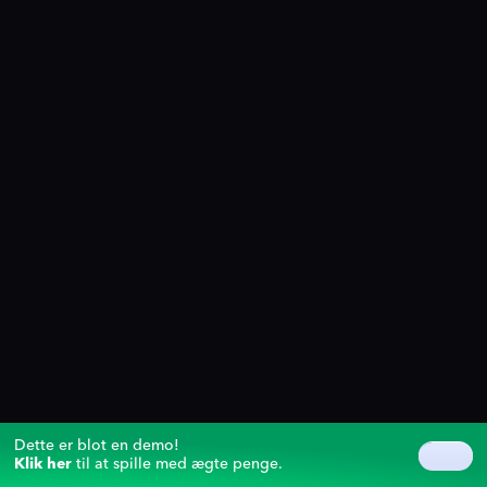
Dette er blot en demo!
til at spille med ægte penge.
Klik her