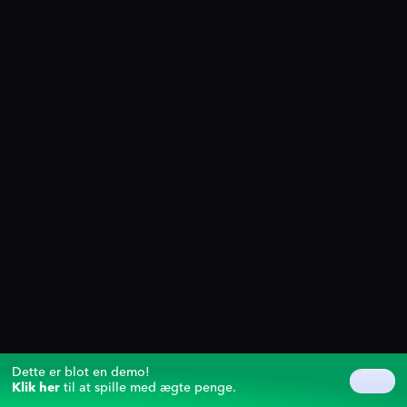
Dette er blot en demo!
til at spille med ægte penge.
Klik her