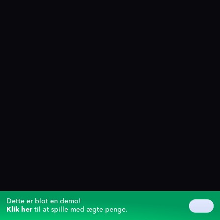
Dette er blot en demo!
til at spille med ægte penge.
Klik her