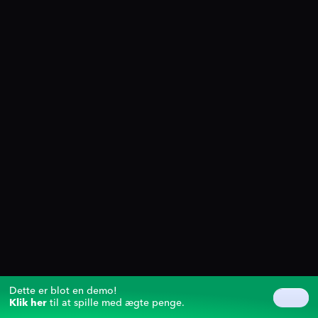
Dette er blot en demo!
til at spille med ægte penge.
Klik her