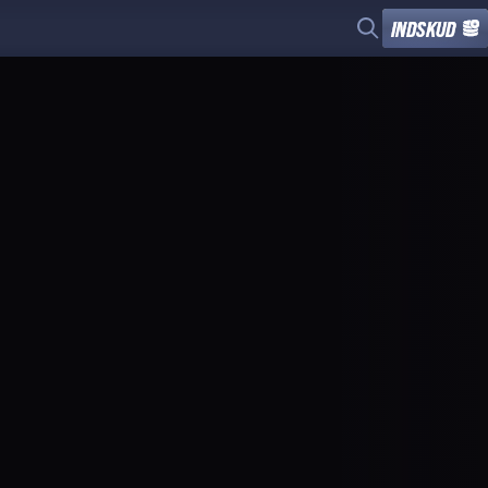
INDSKUD