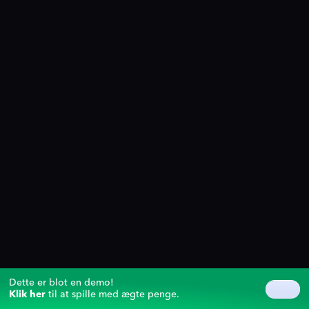
Dette er blot en demo!
til at spille med ægte penge.
Klik her