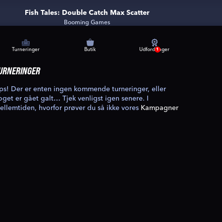
Fish Tales: Double Catch Max Scatter
Booming Games
Turneringer
Butik
Udfordringer
1
URNERINGER
ps! Der er enten ingen kommende turneringer, eller
oget er gået galt… Tjek venligst igen senere. I
ellemtiden, hvorfor prøver du så ikke vores
Kampagner