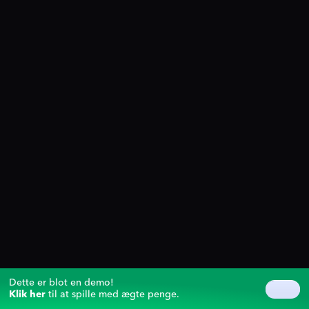
Dette er blot en demo!
til at spille med ægte penge.
Klik her