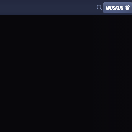
INDSKUD