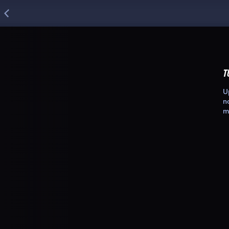
T
U
n
m