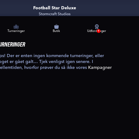
Football Star Deluxe
Stormcraft Studios
Turneringer
Butik
Udfordringer
1
URNERINGER
ps! Der er enten ingen kommende turneringer, eller
oget er gået galt… Tjek venligst igen senere. I
ellemtiden, hvorfor prøver du så ikke vores
Kampagner