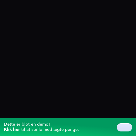
Dette er blot en demo!
til at spille med ægte penge.
Klik her