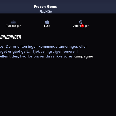
Frozen Gems
PlayNGo
Turneringer
Butik
Udfordringer
1
URNERINGER
ps! Der er enten ingen kommende turneringer, eller
oget er gået galt… Tjek venligst igen senere. I
ellemtiden, hvorfor prøver du så ikke vores
Kampagner