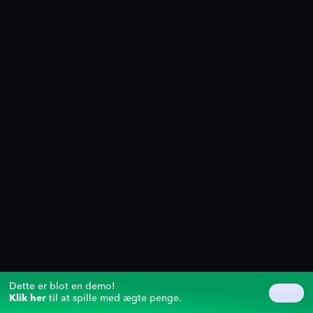
Dette er blot en demo!
Hjem
/
Casinosspil
/
Slots
/
Gates of Olympus
til at spille med ægte penge.
Klik her