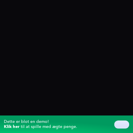
Dette er blot en demo!
til at spille med ægte penge.
Klik her