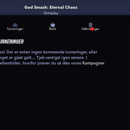
God Smash: Eternal Chaos
Octoplay
Turneringer
Butik
Udfordringer
1
URNERINGER
ps! Der er enten ingen kommende turneringer, eller
oget er gået galt… Tjek venligst igen senere. I
ellemtiden, hvorfor prøver du så ikke vores
Kampagner