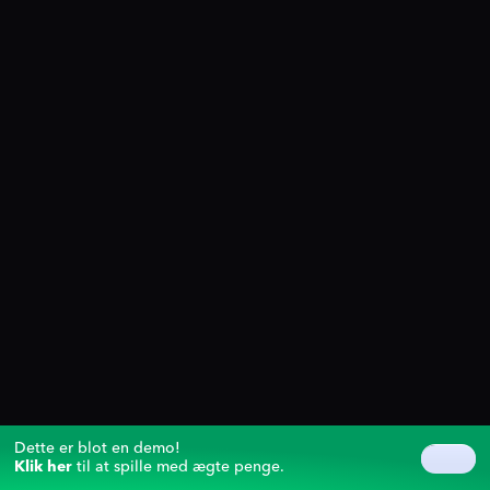
Dette er blot en demo!
til at spille med ægte penge.
Klik her