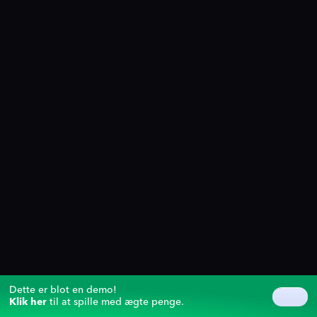
Dette er blot en demo!
til at spille med ægte penge.
Klik her