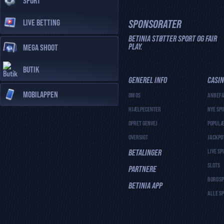
SPORT
SPONSORATER
LIVE BETTING
BETINIA STØTTER SPORT OG FAIR
PLAY.
MEGA SHOOT
BUTIK
GENEREL INFO
CASI
MOBILAPPEN
OM OS
ANBEFA
HJÆLPECENTER
NYE SPI
OPRET GENVEJ
POPULÆ
OVERSIGT
JACKPO
BETALINGER
LIVE SP
SLOTS
PARTNERE
BORDSP
BETINIA APP
ALLE SP