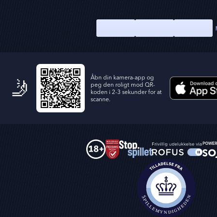
Åbn din kamera-app og
🤳
peg den roligt mod QR-
koden i 2-3 sekunder for at
scanne.