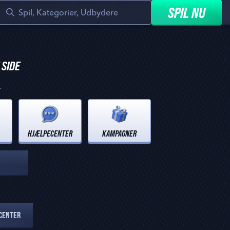
SPIL NU
Spil, Kategorier, Udbydere
 SIDE
.
HJÆLPECENTER
KAMPAGNER
CENTER