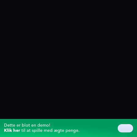
Dette er blot en demo!
til at spille med ægte penge.
Klik her