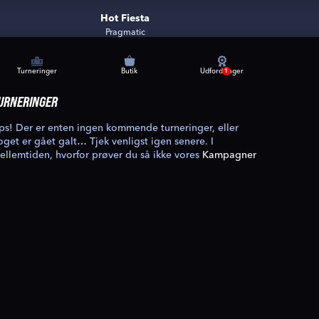
Hot Fiesta
Pragmatic
Turneringer
Butik
Udfordringer
1
URNERINGER
ps! Der er enten ingen kommende turneringer, eller
oget er gået galt… Tjek venligst igen senere. I
ellemtiden, hvorfor prøver du så ikke vores
Kampagner