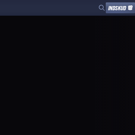
INDSKUD