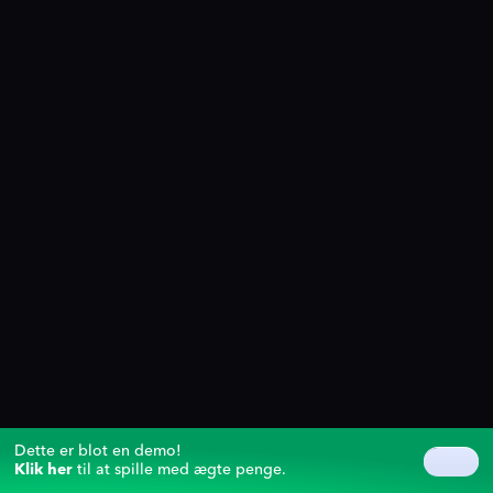
Dette er blot en demo!
til at spille med ægte penge.
Klik her