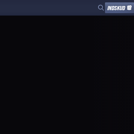
INDSKUD