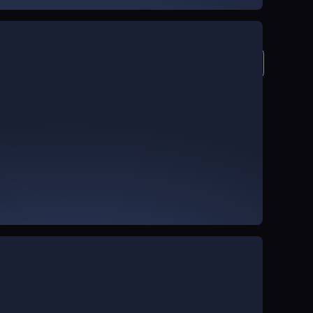
Noget gik galt. Vælg venligst et andet spil.