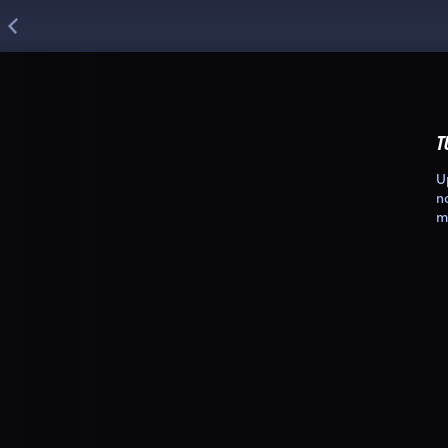
T
U
n
m