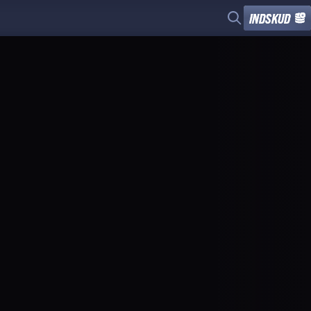
INDSKUD