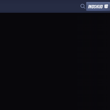
INDSKUD