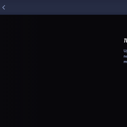
T
U
n
m