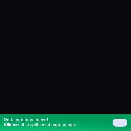
Dette er blot en demo!
til at spille med ægte penge.
Klik her