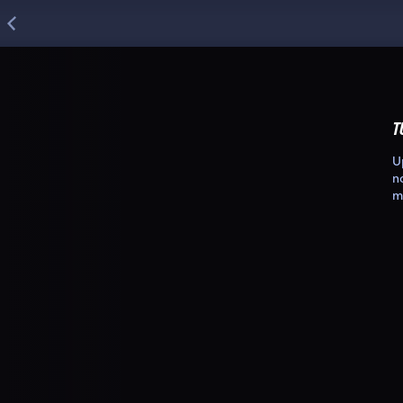
T
U
n
m