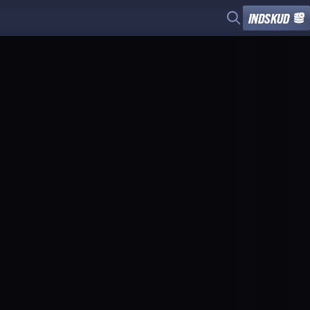
INDSKUD