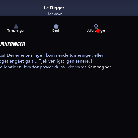
Le Digger
Hacksaw
Turneringer
Butik
Udfordringer
1
URNERINGER
ps! Der er enten ingen kommende turneringer, eller
oget er gået galt… Tjek venligst igen senere. I
ellemtiden, hvorfor prøver du så ikke vores
Kampagner