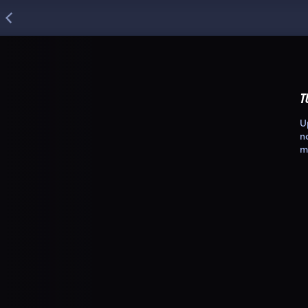
T
U
n
m