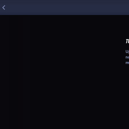
T
U
n
m