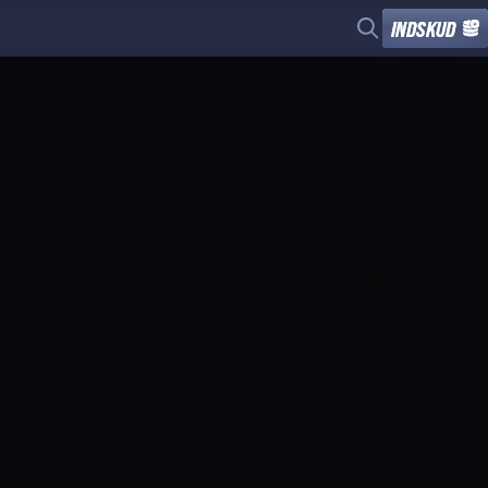
INDSKUD