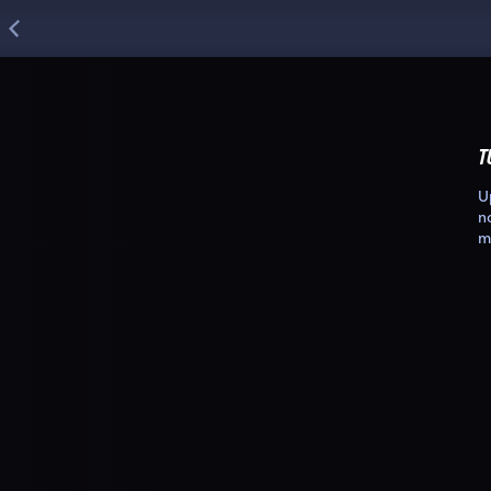
T
U
n
m