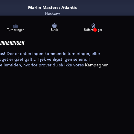
Marlin Masters: Atlantis
Hacksaw
Turneringer
Butik
Udfordringer
1
URNERINGER
ps! Der er enten ingen kommende turneringer, eller
oget er gået galt… Tjek venligst igen senere. I
ellemtiden, hvorfor prøver du så ikke vores
Kampagner