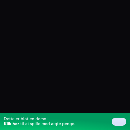
Dette er blot en demo!
til at spille med ægte penge.
Klik her