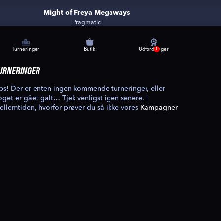
Might of Freya Megaways
Pragmatic
Turneringer
Butik
Udfordringer
1
URNERINGER
ps! Der er enten ingen kommende turneringer, eller
oget er gået galt… Tjek venligst igen senere. I
ellemtiden, hvorfor prøver du så ikke vores
Kampagner