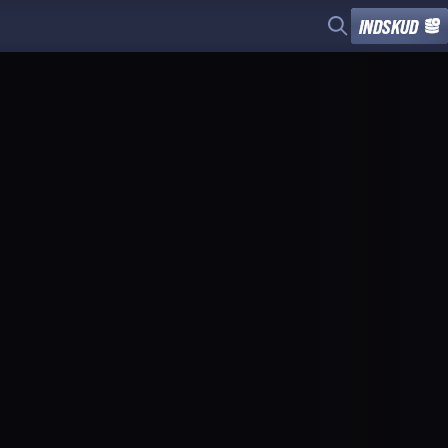
INDSKUD