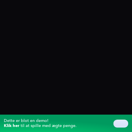
Dette er blot en demo!
til at spille med ægte penge.
Klik her