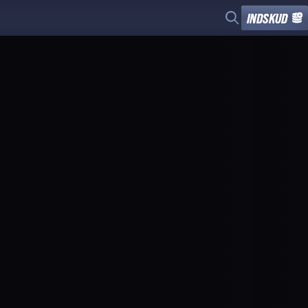
INDSKUD