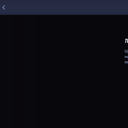
T
U
n
m