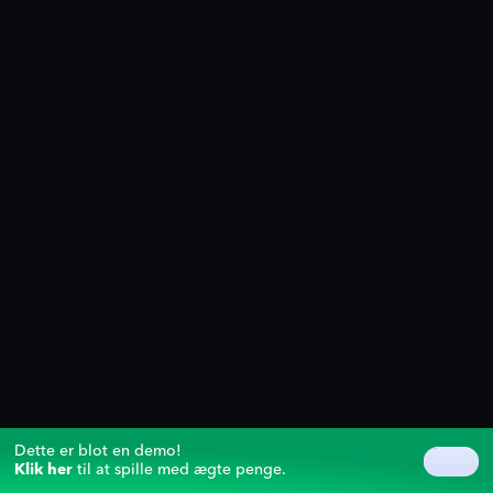
Dette er blot en demo!
til at spille med ægte penge.
Klik her