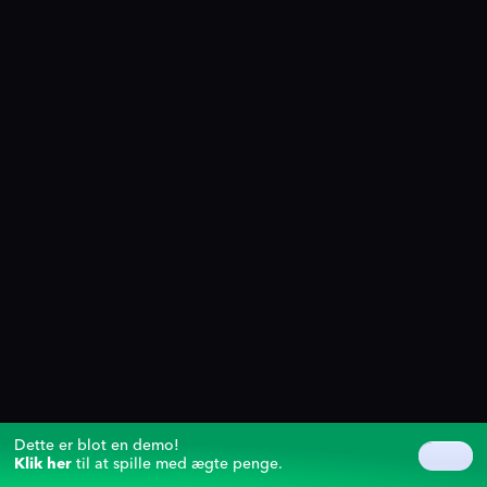
Dette er blot en demo!
til at spille med ægte penge.
Klik her