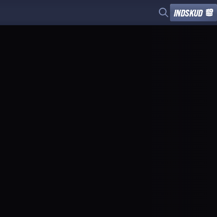
INDSKUD