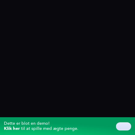
Dette er blot en demo!
til at spille med ægte penge.
Klik her