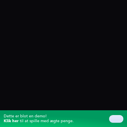
Dette er blot en demo!
til at spille med ægte penge.
Klik her