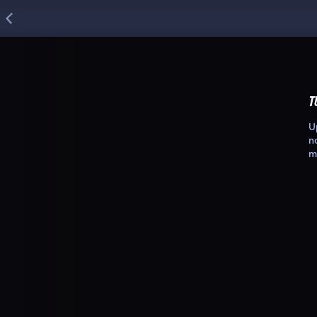
T
U
n
m