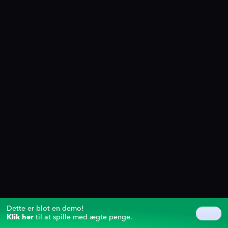
Dette er blot en demo!
til at spille med ægte penge.
Klik her