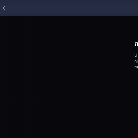
T
U
n
m