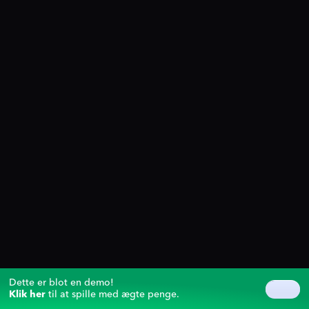
Dette er blot en demo!
til at spille med ægte penge.
Klik her