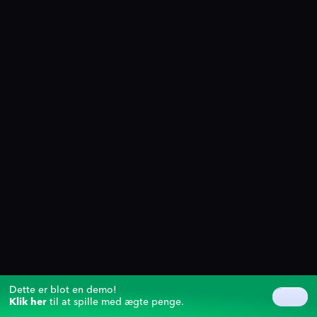
Dette er blot en demo!
til at spille med ægte penge.
Klik her