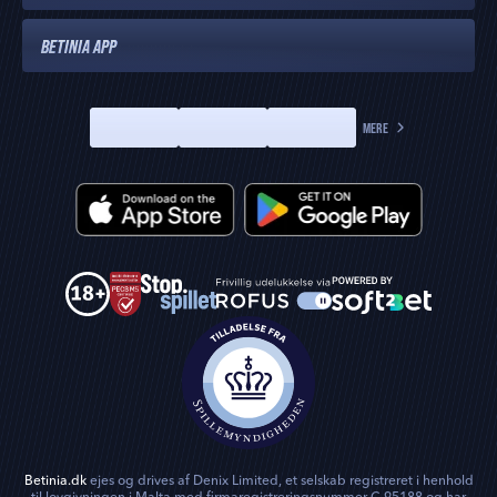
BETINIA APP
MERE
Betinia.dk
ejes og drives af Denix Limited, et selskab registreret i henhold
til lovgivningen i Malta med firmaregistreringsnummer C 95188 og har