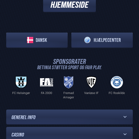
HJEMMESIDE
DANSK
HJÆLPECENTER
SPONSORATER
BETINIA STØTTER SPORT OG FAIR PLAY.
GENEREL INFO
CASINO