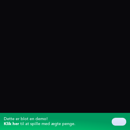
Dette er blot en demo!
til at spille med ægte penge.
Klik her