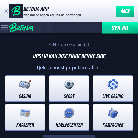
BETINIA APP
ÅBEN
Hop ind på appen og find de bedste spil
SPIL NU
404 side ikke fundet
UPS! VI KAN IKKE FINDE DENNE SIDE
Tjek de mest populære afsnit.
CASINO
SPORT
LIVE CASINO
KASSERER
HJÆLPECENTER
KAMPAGNER