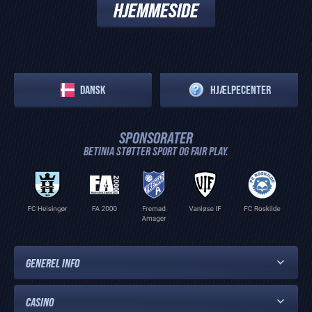
HJEMMESIDE
DANSK
HJÆLPECENTER
SPONSORATER
BETINIA STØTTER SPORT OG FAIR PLAY.
GENEREL INFO
CASINO