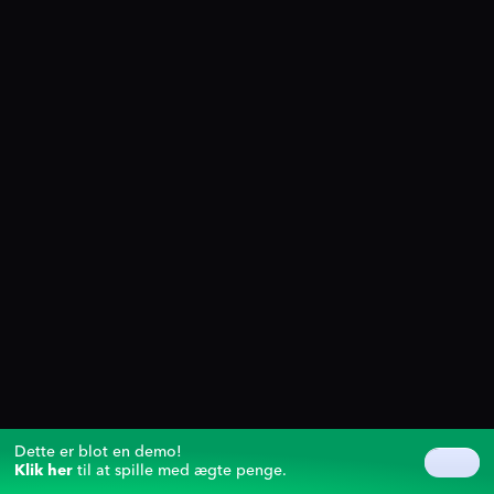
Dette er blot en demo!
til at spille med ægte penge.
Klik her